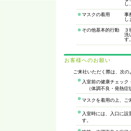
し
マスクの着用
事
し
その他基本的行動
３
洗
す
お客様へのお願い
ご来社いただく際は、次の
入室前の健康チェック
（体調不良・発熱症状
マスクを着用の上、ご
入室時には、入口に設
す。