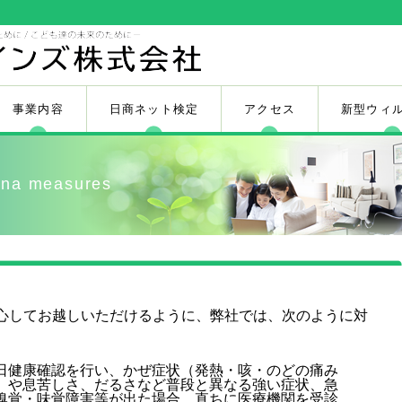
事業内容
日商ネット検定
アクセス
新型ウィ
 measures
心してお越しいただけるように、弊社では、次のように対
日健康確認を行い、かぜ症状（発熱・咳・のどの痛み
）や息苦しさ、だるさなど普段と異なる強い症状、急
嗅覚・味覚障害等が出た場合、直ちに医療機関を受診